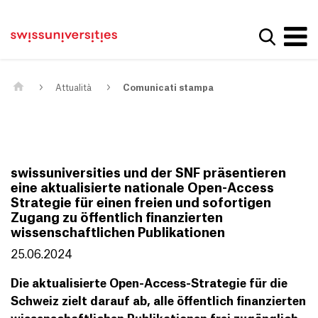
Get convenient version of this site
Casa
Navigazione principale
Hide message
Mostra la
Contenuto
Contatto
Main Content
Mappa del sito
Meta Navigation
Attualità
Comunicati stampa
swissuniversities und der SNF präsentieren
eine aktualisierte nationale Open-Access
Strategie für einen freien und sofortigen
Zugang zu öffentlich finanzierten
wissenschaftlichen Publikationen
25.06.2024
Die aktualisierte Open-Access-Strategie für die
Schweiz zielt darauf ab, alle öffentlich finanzierten