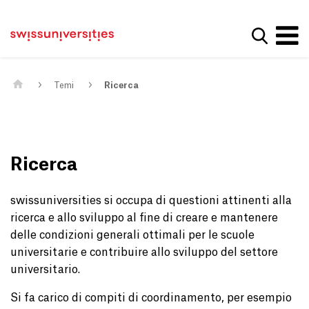
Get convenient version of this site
Casa
Navigazione principale
Hide message
Mostra la
Contenuto
Contatto
Main Content
Mappa del sito
Meta Navigation
Temi
Ricerca
Ricerca
swissuniversities si occupa di questioni attinenti alla
ricerca e allo sviluppo al fine di creare e mantenere
delle condizioni generali ottimali per le scuole
universitarie e contribuire allo sviluppo del settore
universitario.
Si fa carico di compiti di coordinamento, per esempio