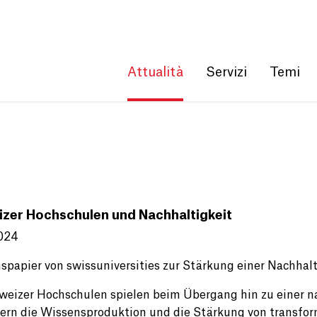
Get convenient version of this site
Hide message
Attualità
Servizi
Temi
zer Hochschulen und Nachhaltigkeit
024
nspapier von swissuniversities zur Stärkung einer Nachha
weizer Hochschulen spielen beim Übergang hin zu einer nac
dern die Wissensproduktion und die Stärkung von transfo