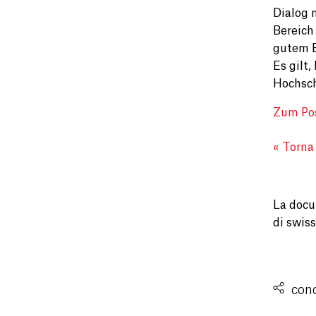
Dialog 
Bereich
gutem B
Es gilt
Hochsch
Zum Pos
« Torna
La docum
di swiss
cond