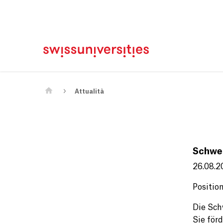
Casa
Navigazione principale
Contenuto
Contatto
Mappa del sito
Meta Navigation
Main Content
Attualità
Schwei
26.08.2
Positio
Die Sch
Sie för