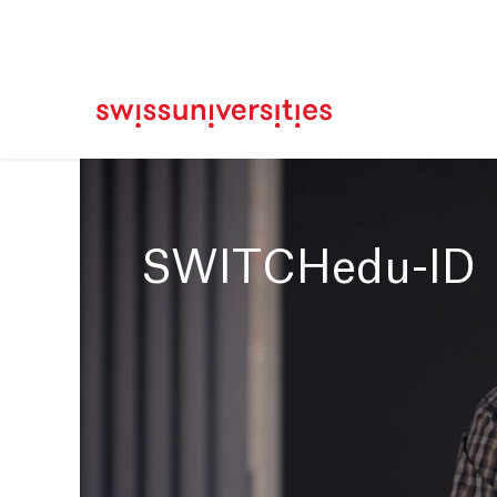
Casa
Navigazione principale
Contenuto
Contatto
Mappa del sito
Meta Navigation
Main Content
SWITCHedu-ID