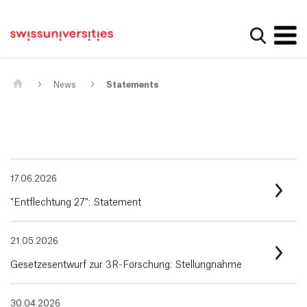
Get convenient version of this site
Home
Main Navigation
Hide message
Show se
Content
Contact
Main Content
Sitemap
Meta Navigation
News
Statements
17.06.2026
"Entflechtung 27": Statement
21.05.2026
Gesetzesentwurf zur 3R-Forschung: Stellungnahme
30.04.2026