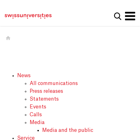
Get convenient version of this site
Home
Main Navigation
Hide message
Show se
Content
Contact
Main Content
Sitemap
Meta Navigation
News
All communications
Press releases
Statements
Events
Calls
Media
Media and the public
Service