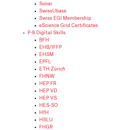
Sonar
SwissUbase
Swiss EGI Membership
eScience Grid Certificates
P-8 Digital Skills
BFH
EHB/IFFP
EHSM
EPFL
ETH Zürich
FHNW
HEP FR
HEP VD
HEP VS
HES-SO
HfH
HSLU
FHGR