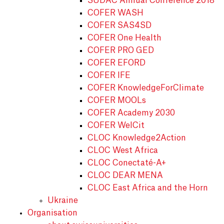
SUDAC Annual Conference 2018
COFER WASH
COFER SAS4SD
COFER One Health
COFER PRO GED
COFER EFORD
COFER IFE
COFER KnowledgeForClimate
COFER MOOLs
COFER Academy 2030
COFER WelCit
CLOC Knowledge2Action
CLOC West Africa
CLOC Conectaté-A+
CLOC DEAR MENA
CLOC East Africa and the Horn
Ukraine
Organisation