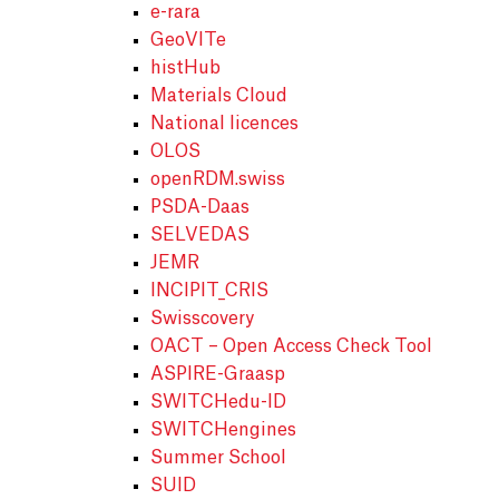
e-rara
GeoVITe
histHub
Materials Cloud
National licences
OLOS
openRDM.swiss
PSDA-Daas
SELVEDAS
JEMR
INCIPIT_CRIS
Swisscovery
OACT – Open Access Check Tool
ASPIRE-Graasp
SWITCHedu-ID
SWITCHengines
Summer School
SUID