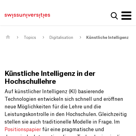
Get convenient version of this site
Home
Main Navigation
Hide message
Show se
Content
Contact
Main Content
Sitemap
Meta Navigation
Topics
Digitalisation
Künstliche Intelligenz
Künstliche Intelligenz in der
Hochschullehre
Auf künstlicher Intelligenz (KI) basierende
Technologien entwickeln sich schnell und eröffnen
neue Möglichkeiten für die Lehre und die
Leistungskontrolle in den Hochschulen. Gleichzeitig
stellen sie auch traditionelle Modelle in Frage. Im
Positionspapier
für eine pragmatische und