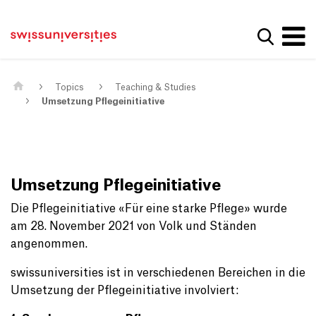
Get convenient version of this site
Home
Main Navigation
Hide message
Show se
Content
Contact
Main Content
Sitemap
Meta Navigation
Topics
Teaching & Studies
Umsetzung Pflegeinitiative
Umsetzung Pflegeinitiative
Die Pflegeinitiative «Für eine starke Pflege» wurde
am 28. November 2021 von Volk und Ständen
angenommen.
swissuniversities ist in verschiedenen Bereichen in die
Umsetzung der Pflegeinitiative involviert: