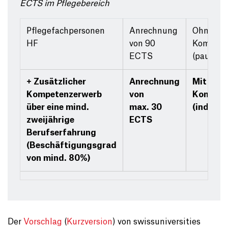
ECTS im Pflegebereich
Pflegefachpersonen
Anrechnung
Ohne
HF
von 90
Kompete
ECTS
(pauscha
+ Zusätzlicher
Anrechnung
Mit
Kompetenzerwerb
von
Kompete
über eine mind.
max. 30
(individu
zweijährige
ECTS
Berufserfahrung
(Beschäftigungsgrad
von mind. 80%)
Der
Vorschlag
(
Kurzversion
) von swissuniversities