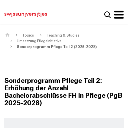
Get convenient version of this site
Home
Main Navigation
Hide message
Show se
Content
Contact
Main Content
Sitemap
Meta Navigation
Topics
Teaching & Studies
Umsetzung Pflegeinitiative
Sonderprogramm Pflege Teil 2 (2025-2028)
Sonderprogramm Pflege Teil 2:
Erhöhung der Anzahl
Bachelorabschlüsse FH in Pflege (PgB
2025-2028)