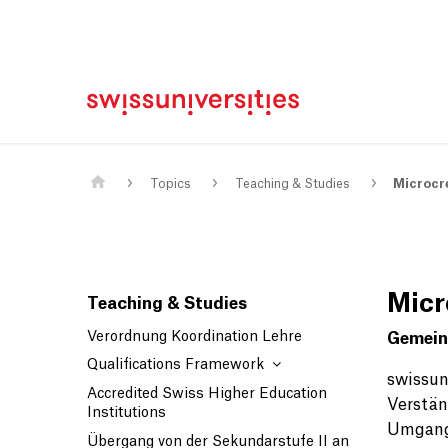
Home
Main Navigation
Content
Contact
Sitemap
Meta Navigation
Main Content
Topics
Teaching & Studies
Microcr
Micr
Teaching & Studies
Verordnung Koordination Lehre
Gemein
Qualifications Framework
swissun
Accredited Swiss Higher Education
Verstän
Institutions
Umgang 
Übergang von der Sekundarstufe II an