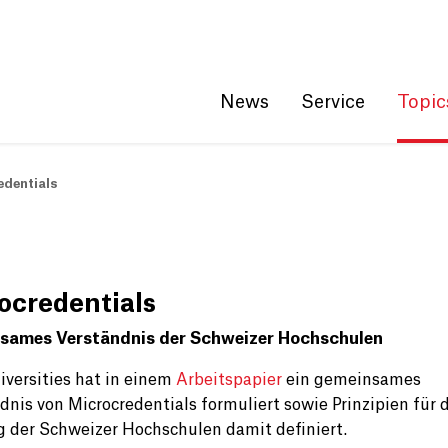
Get convenient version of this site
Hide message
News
Service
Topic
edentials
ocredentials
sames Verständnis der Schweizer Hochschulen
iversities hat in einem
Arbeitspapier
ein gemeinsames
dnis von Microcredentials formuliert sowie Prinzipien für 
der Schweizer Hochschulen damit definiert.