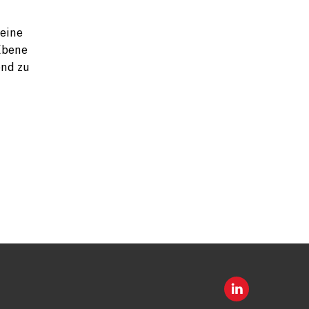
 eine
 Ebene
end zu