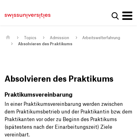
Get convenient version of this site
Home
Main Navigation
Hide message
Show se
Content
Contact
Main Content
Sitemap
Meta Navigation
Topics
Admission
Arbeitswelterfahrung
Absolvieren des Praktikums
Absolvieren des Praktikums
Praktikumsvereinbarung
In einer Praktikumsvereinbarung werden zwischen
dem Praktikumsbetrieb und der Praktikantin bzw. dem
Praktikanten vor oder zu Beginn des Praktikums
(spätestens nach der Einarbeitungszeit) Ziele
vereinbart.