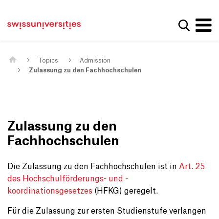
Get convenient version of this site
Home
Main Navigation
Hide message
Show se
Content
Contact
Main Content
Sitemap
Meta Navigation
Topics
Admission
Zulassung zu den Fachhochschulen
Zulassung zu den
Fachhochschulen
Die Zulassung zu den Fachhochschulen ist in
Art. 25
des Hochschulförderungs- und -
koordinationsgesetzes
(HFKG) geregelt.
Für die Zulassung zur ersten Studienstufe verlangen