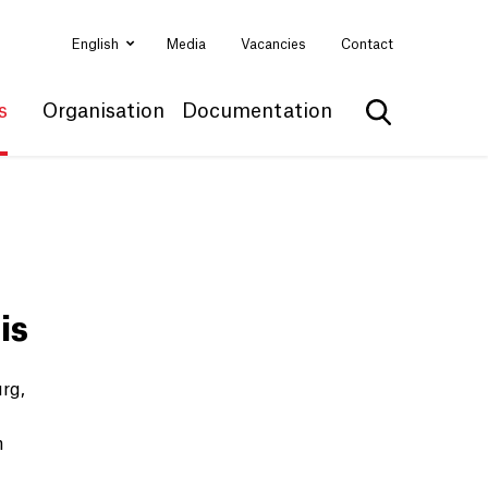
English
Media
Vacancies
Contact
s
Organisation
Documentation
Show search
is
rg,
n