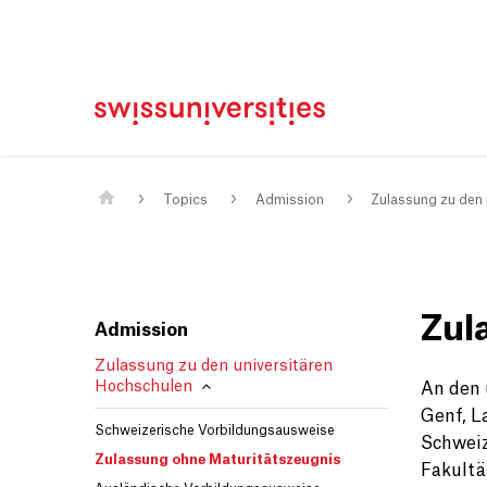
Home
Main Navigation
Content
Contact
Sitemap
Meta Navigation
Main Content
Topics
Admission
Zulassung zu den 
Zul
Admission
Zulassung zu den universitären
Hochschulen
An den 
Genf, L
Schweizerische Vorbildungsausweise
Schweiz
Zulassung ohne Maturitätszeugnis
Fakultä