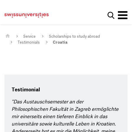
Get convenient version of this site
Home
Main Navigation
Hide message
Show se
Content
Contact
Main Content
Sitemap
Meta Navigation
Service
Scholarships to study abroad
Testimonials
Croatia
Testimonial
"Das Austauschsemester an der
Philosophischen Fakultät in Zagreb ermöglichte
mir einerseits einen tieferen Einblick in das
universitäre sowie kulturelle Leben in Kroatien.
Andererseits bot es mir die Möglichkeit, meine