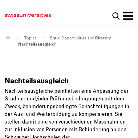
Get convenient version of this site
Home
Main Navigation
Hide message
Show se
Content
Contact
Main Content
Sitemap
Meta Navigation
Topics
Equal Opportunities and Diversity
Nachteilsausgleich
Nachteilsausgleich
Nachteilsausgleiche beinhalten eine Anpassung der
Studien- und/oder Prüfungsbedingungen mit dem
Zweck, behinderungsbedingte Benachteiligungen in
der Aus- und Weiterbildung zu kompensieren. Sie
stellen damit eine von verschiedenen Massnahmen
zur Inklusion von Personen mit Behinderung an den
Schweizer Hochschulen dar.