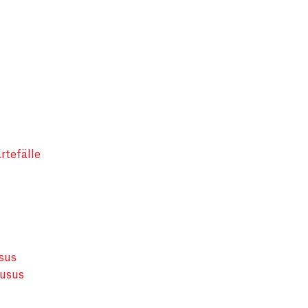
rtefälle
sus
ausus