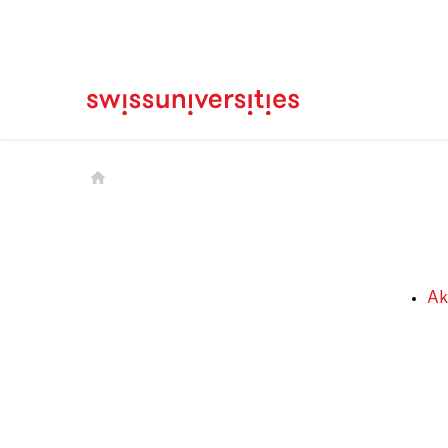
Home
Main Navigation
Inhalt
Kontakt
Sitemap
Metanavigation
Main Content
Ak