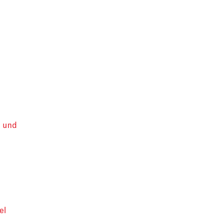
n und
el