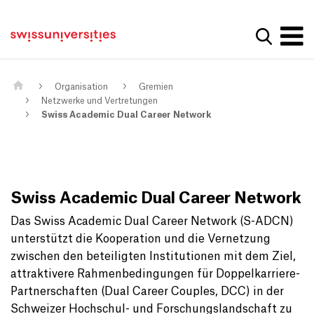
Get convenient version of this site
Home
Main Navigation
Hide message
Suche a
Inhalt
Kontakt
Main Content
Sitemap
Metanavigation
Organisation
Gremien
Netzwerke und Vertretungen
Swiss Academic Dual Career Network
Swiss Academic Dual Career Network
Das Swiss Academic Dual Career Network (S-ADCN)
unterstützt die Kooperation und die Vernetzung
zwischen den beteiligten Institutionen mit dem Ziel,
attraktivere Rahmenbedingungen für Doppelkarriere-
Partnerschaften (Dual Career Couples, DCC) in der
Schweizer Hochschul- und Forschungslandschaft zu