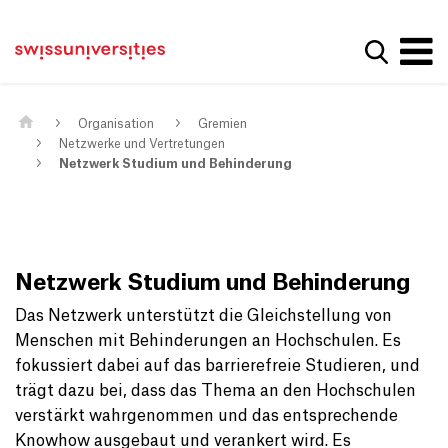
Get convenient version of this site
Home
Main Navigation
Hide message
Suche a
Inhalt
Kontakt
Main Content
Sitemap
Metanavigation
Organisation
Gremien
Netzwerke und Vertretungen
Netzwerk Studium und Behinderung
Netzwerk Studium und Behinderung
Das Netzwerk unterstützt die Gleichstellung von
Menschen mit Behinderungen an Hochschulen. Es
fokussiert dabei auf das barrierefreie Studieren, und
trägt dazu bei, dass das Thema an den Hochschulen
verstärkt wahrgenommen und das entsprechende
Knowhow ausgebaut und verankert wird. Es