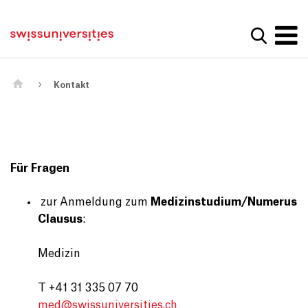
Get convenient version of this site
Home
Main Navigation
Hide message
Suche a
Inhalt
Kontakt
Main Content
Sitemap
Metanavigation
Kontakt
Für Fragen
zur Anmeldung zum
Medizinstudium/Numerus
Clausus
:
Medizin
T +41 31 335 07 70
med@
swissuniversities.ch