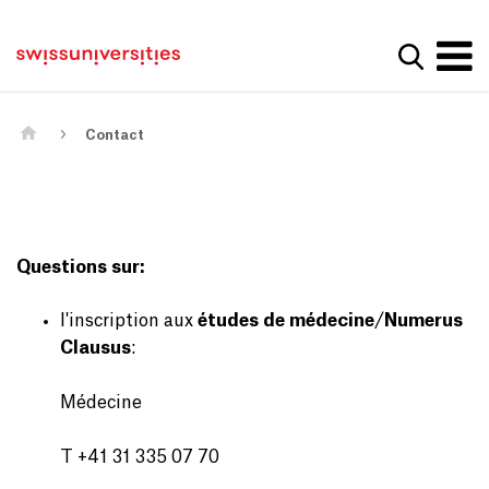
Get convenient version of this site
Page d'accueil
Main Navigation
Hide message
Afficher
Contenu
Contact
Contenu principal
Plan du site
Méta-navigation
Contact
Questions sur:
l'inscription aux
études de médecine
/
Numerus
Clausus
:
Médecine
T +41 31 335 07 70