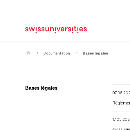
Page d'accueil
Main Navigation
Contenu
Contact
Plan du site
Méta-navigation
Contenu principal
Documentation
Bases légales
Bases légales
07.05.20
Règlement
17.03.20
swissuniv