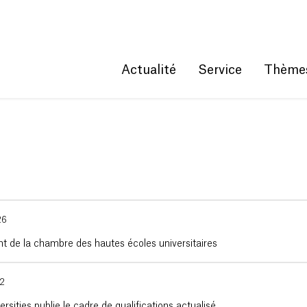
Get convenient version of this site
Hide message
Actualité
Service
Thème
26
 de la chambre des hautes écoles universitaires
22
ersities publie le cadre de qualifications actualisé.