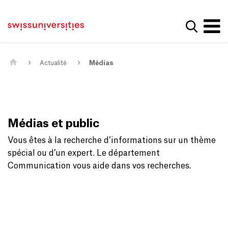
Get convenient version of this site
Page d'accueil
Main Navigation
Hide message
Afficher
Contenu
Contact
Contenu principal
Plan du site
Méta-navigation
Actualité
Médias
Médias et public
Vous êtes à la recherche d’informations sur un thème
spécial ou d’un expert. Le département
Communication vous aide dans vos recherches.