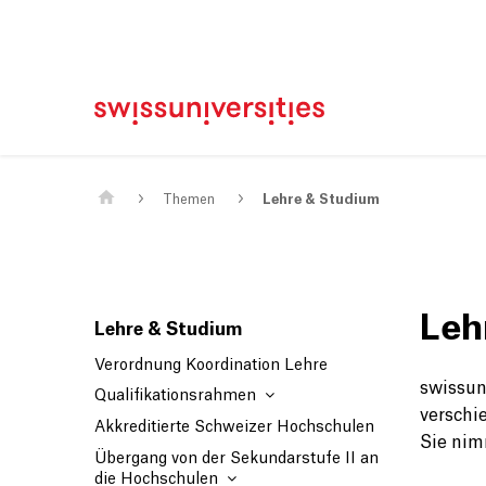
Home
Main Navigation
Inhalt
Kontakt
Sitemap
Metanavigation
Main Content
Themen
Lehre & Studium
Leh
Lehre & Studium
Verordnung Koordination Lehre
swissun
Qualifikationsrahmen
verschi
Akkreditierte Schweizer Hochschulen
Sie nim
Übergang von der Sekundarstufe II an
die Hochschulen