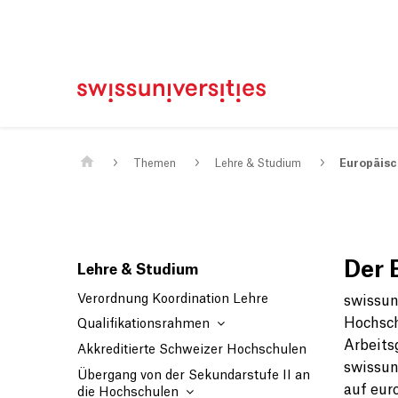
Home
Main Navigation
Inhalt
Kontakt
Sitemap
Metanavigation
Main Content
Themen
Lehre & Studium
Europäis
Der 
Lehre & Studium
Verordnung Koordination Lehre
swissun
Hochsch
Qualifikationsrahmen
Arbeits
Akkreditierte Schweizer Hochschulen
swissun
Übergang von der Sekundarstufe II an
auf eur
die Hochschulen