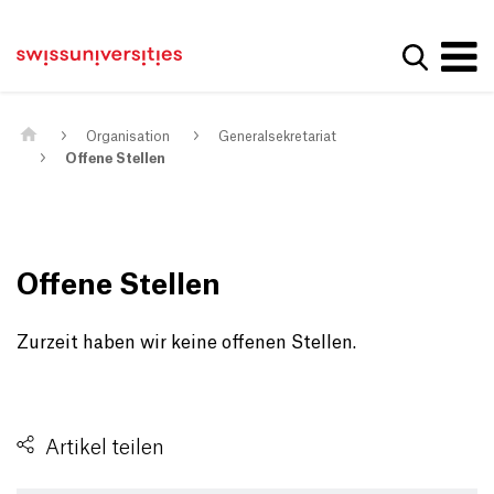
Get convenient version of this site
Home
Main Navigation
Hide message
Suche a
Inhalt
Kontakt
Main Content
Sitemap
Metanavigation
Organisation
Generalsekretariat
Offene Stellen
Offene Stellen
Zurzeit haben wir keine offenen Stellen.
Artikel teilen