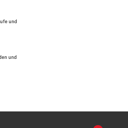
äufe und
m
rden und