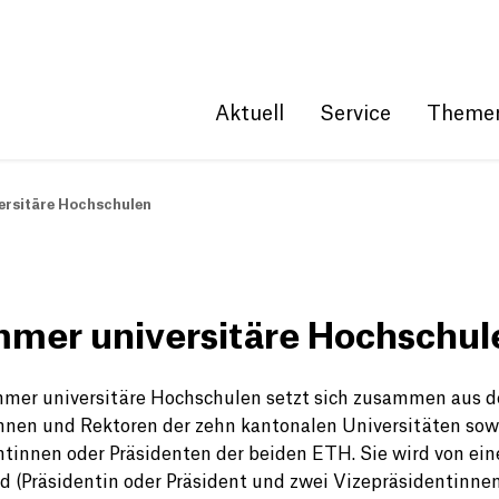
Get convenient version of this site
Hide message
Aktuell
Service
Theme
ersitäre Hochschulen
mer universitäre Hochschul
mer universitäre Hochschulen setzt sich zusammen aus 
nnen und Rektoren der zehn kantonalen Universitäten sow
ntinnen oder Präsidenten der beiden ETH. Sie wird von ei
d (Präsidentin oder Präsident und zwei Vizepräsidentinne