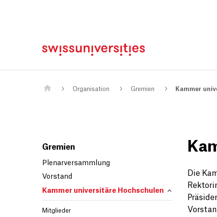
Home
Main Navigation
Inhalt
Kontakt
Sitemap
Metanavigation
Main Content
Organisation
Gremien
Kammer univ
Kam
Gremien
Plenarversammlung
Die Kam
Vorstand
Rektori
Kammer universitäre Hochschulen
Präside
Vorstan
Mitglieder