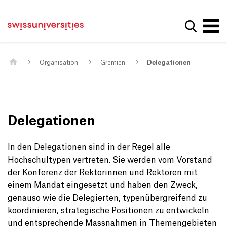
Get convenient version of this site
Home
Main Navigation
Hide message
Suche a
Inhalt
Kontakt
Main Content
Sitemap
Metanavigation
Organisation
Gremien
Delegationen
Delegationen
In den Delegationen sind in der Regel alle
Hochschultypen vertreten. Sie werden vom Vorstand
der
Konferenz der Rektorinnen und Rektoren mit
einem Mandat eingesetzt und haben den Zweck,
genauso wie die Delegierten, typenübergreifend zu
koordinieren, strategische Positionen zu entwickeln
und entsprechende Massnahmen in Themengebieten