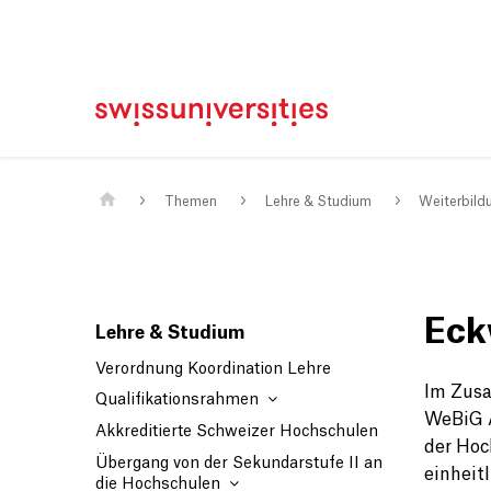
Home
Main Navigation
Inhalt
Kontakt
Sitemap
Metanavigation
Main Content
Themen
Lehre & Studium
Weiterbild
Eck
Lehre & Studium
Verordnung Koordination Lehre
Im Zusa
Qualifikationsrahmen
WeBiG 
Akkreditierte Schweizer Hochschulen
der Hoc
Übergang von der Sekundarstufe II an
einheit
die Hochschulen