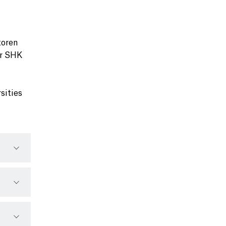
toren
er SHK
sities