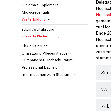
Delegat
Diploma Supplement
Hochsch
Microcredentials
Hochsch
Weiterbildung
gemeins
zur Hoc
Zukunft Weiterbildung
Ende 20
Eckwerte Weiterbildung
Hochsch
überarb
Flexibilisierung
zustimm
Umsetzung Pflegeinitiative
stammen
Europäischer Hochschulraum
Professional Bachelor
Situ
Informationen zum Studium
Weit
Zul