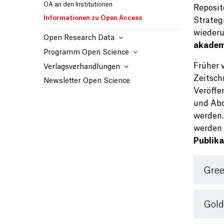
OA an den Institutionen
Reposito
Informationen zu Open Access
Strateg
wiederu
Open Research Data
akademi
Programm Open Science
Früher v
Verlagsverhandlungen
Zeitschr
Newsletter Open Science
Veröffe
und Abo
werden.
werden 
Publik
Gree
Gold