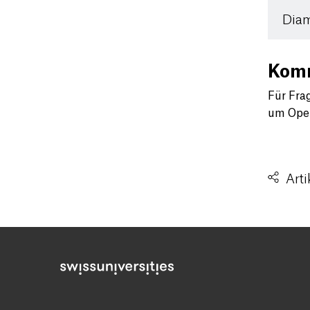
Dia
Komm
Für Fra
um Open
Arti