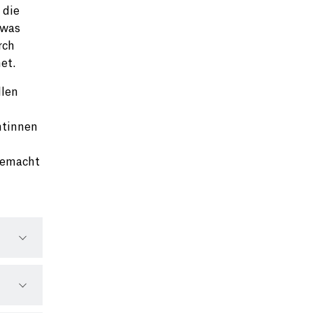
 die
 was
rch
et.
llen
ntinnen
gemacht