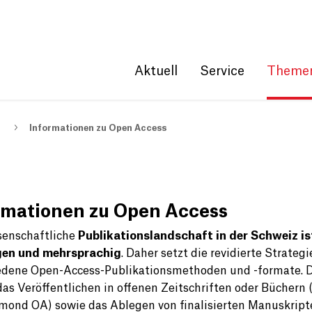
Get convenient version of this site
Hide message
Aktuell
Service
Theme
Informationen zu Open Access
rmationen zu Open Access
senschaftliche
Publikationslandschaft in der Schweiz is
gen und mehrsprachig
. Daher setzt die revidierte Strategi
edene Open-Access-Publikationsmethoden und -formate. 
das Veröffentlichen in offenen Zeitschriften oder Büchern 
mond OA) sowie das Ablegen von finalisierten Manuskript