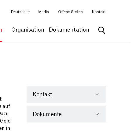
Deutsch
Media
Offene Stellen
Kontakt
n
Organisation
Dokumentation
Suche anzei
Kontakt
t
e auf
Dazu
Dokumente
(Gold
en in