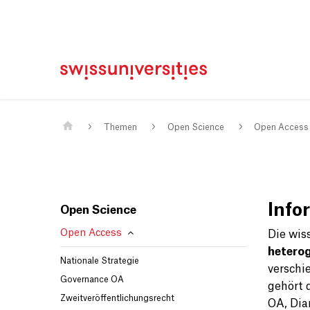
Home
Main Navigation
Inhalt
Kontakt
Sitemap
Metanavigation
Main Content
Themen
Open Science
Open Access
Info
Open Science
Open Access
Die wis
hetero
Nationale Strategie
verschi
Governance OA
gehört 
Zweitveröffentlichungsrecht
OA, Dia