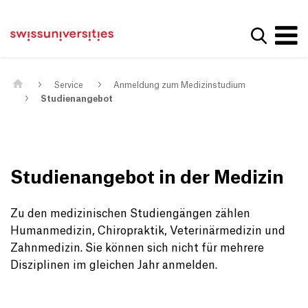
Get convenient version of this site
Home
Main Navigation
Hide message
Suche a
Inhalt
Kontakt
Main Content
Sitemap
Metanavigation
Service
Anmeldung zum Medizinstudium
Studienangebot
Studienangebot in der Medizin
Zu den medizinischen Studiengängen zählen
Humanmedizin, Chiropraktik, Veterinärmedizin und
Zahnmedizin. Sie können sich nicht für mehrere
Disziplinen im gleichen Jahr anmelden.