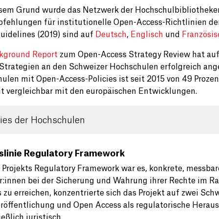
sem Grund wurde das Netzwerk der Hochschulbibliotheken
fehlungen für institutionelle Open-Access-Richtlinien de
Guidelines (2019) sind auf
Deutsch
,
Englisch
und
Französis
kground Report
zum Open-Access Strategy Review hat aufg
Strategien an den Schweizer Hochschulen erfolgreich ang
ulen mit Open-Access-Policies ist seit 2015 von 49 Proze
it vergleichbar mit den europäischen Entwicklungen.
cies der Hochschulen
slinie Regulatory Framework
s Projekts Regulatory Framework war es, konkrete, messba
r:innen bei der Sicherung und Wahrung ihrer Rechte im R
 zu erreichen, konzentrierte sich das Projekt auf zwei Sc
röffentlichung und Open Access als regulatorische Heraus
eßlich juristisch.