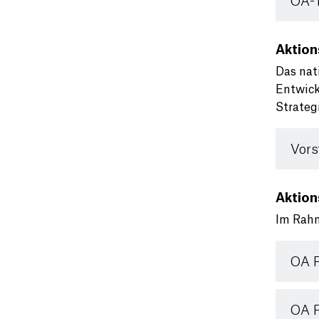
OA-
Aktion
Das nat
Entwick
Strateg
Vors
Aktion
Im Rahm
OA 
OA 