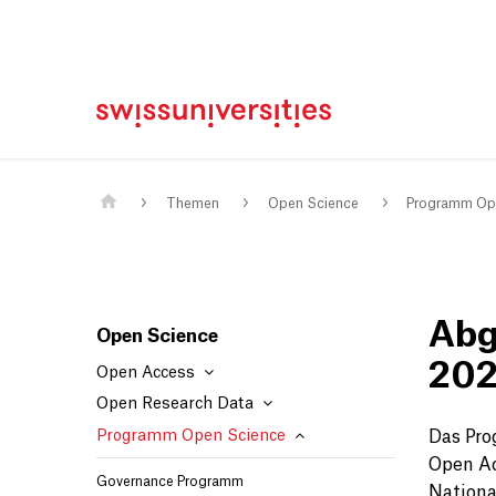
Home
Main Navigation
Inhalt
Kontakt
Sitemap
Metanavigation
Main Content
Themen
Open Science
Programm Op
Abg
Open Science
202
Open Access
Open Research Data
Programm Open Science
Das Pro
Open Ac
Governance Programm
Nationa