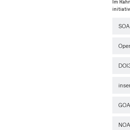
Im Rahm
initiat
SOA
Ope
DOI3
inse
GOA
NOAM