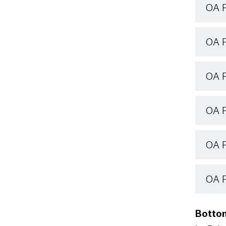
OA 
OA F
OA 
OA 
OA F
OA F
Bottom