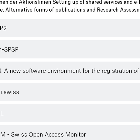
en der Aktionslinien Setting up of shared services and e-In
ive, Alternative forms of publications and Research Asses
P2
n-SPSP
: A new software environment for the registration o
ri.swiss
L
 - Swiss Open Access Monitor