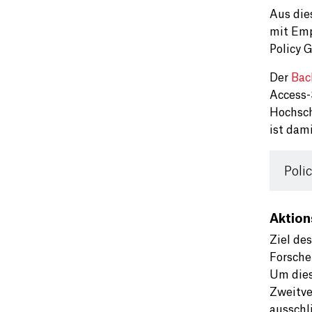
Aus die
mit Emp
Policy 
Der
Bac
Access-
Hochsch
ist dam
Poli
Aktion
Ziel de
Forsche
Um dies
Zweitve
ausschli