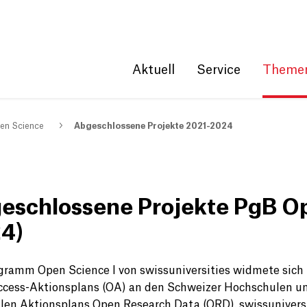
Get convenient version of this site
Hide message
Aktuell
Service
Theme
en Science
Abgeschlossene Projekte 2021-2024
eschlossene Projekte PgB Op
4)
gramm Open Science I von swissuniversities widmete sic
cess-Aktionsplans (OA) an den Schweizer Hochschulen u
len Aktionsplans Open Research Data (ORD). swissuniversi