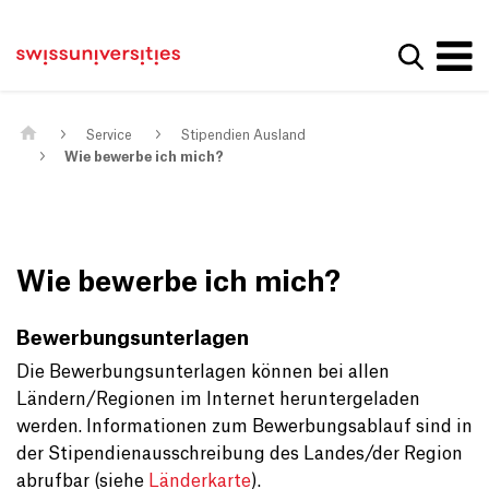
Get convenient version of this site
Home
Main Navigation
Hide message
Suche a
Inhalt
Kontakt
Main Content
Sitemap
Metanavigation
Service
Stipendien Ausland
Wie bewerbe ich mich?
Wie bewerbe ich mich?
Bewerbungsunterlagen
Die Bewerbungsunterlagen können bei allen
Ländern/Regionen im Internet heruntergeladen
werden. Informationen zum Bewerbungsablauf sind in
der Stipendienausschreibung des Landes/der Region
abrufbar (siehe
Länderkarte
).