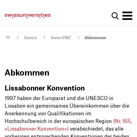
Get convenient version of this site
Home
Main Navigation
Hide message
Suche a
Inhalt
Kontakt
Main Content
Sitemap
Metanavigation
Service
Swiss ENIC
Abkommen
Abkommen
Lissabonner Konvention
1997 haben der Europarat und die UNESCO in
Lissabon ein gemeinsames Übereinkommen über die
Anerkennung von Qualifikationen im
Hochschulbereich in der europäischen Region
(Nr. 165,
«Lissabonner Konvention»)
verabschiedet, das alle
vorherigen entsprechenden Konventionen der beiden