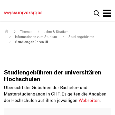
Get convenient version of this site
Home
Main Navigation
Hide message
Suche a
Inhalt
Kontakt
Main Content
Sitemap
Metanavigation
Themen
Lehre & Studium
Informationen zum Studium
Studiengebühren
Studiengebühren UH
Studiengebühren der universitären
Hochschulen
Übersicht der Gebühren der Bachelor- und
Masterstudiengänge in CHF. Es gelten die Angaben
der Hochschulen auf ihren jeweiligen
Webseiten
.