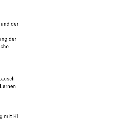
 und der
ung der
sche
tausch
 Lernen
 mit KI