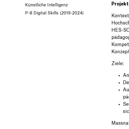
Projek
Künstliche Intelligenz
P-8 Digital Skills (2019-2024)
Kontext
Hochsch
HES-SO,
pädagog
Kompete
Konzept
Ziele:
An
De
Au
pä
Se
si
Massna