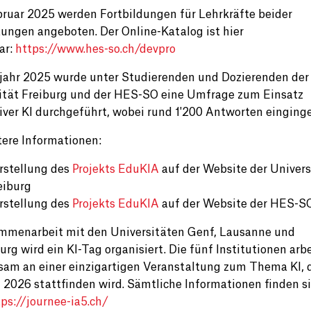
bruar 2025 werden Fortbildungen für Lehrkräfte beider
tungen angeboten. Der Online-Katalog ist hier
ar:
https://www.hes-so.ch/devpro
jahr 2025 wurde unter Studierenden und Dozierenden der
ität Freiburg und der HES-SO eine Umfrage zum Einsatz
iver KI durchgeführt, wobei rund 1'200 Antworten einging
tere Informationen:
rstellung des
Projekts EduKIA
auf der Website der Univers
eiburg
rstellung des
Projekts EduKIA
auf der Website der HES-S
mmenarbeit mit den Universitäten Genf, Lausanne und
rg wird ein KI-Tag organisiert. Die fünf Institutionen arb
am an einer einzigartigen Veranstaltung zum Thema KI, 
z 2026 stattfinden wird. Sämtliche Informationen finden s
tps://journee-ia5.ch/