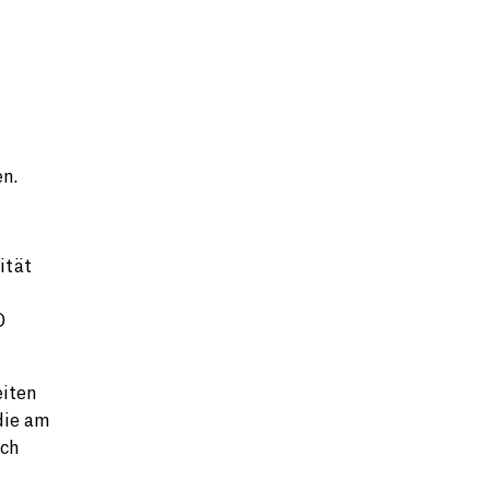
en.
ität
O
eiten
die am
ich