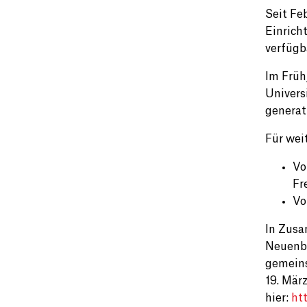
Seit Fe
Einrich
verfügb
Im Früh
Univers
generat
Für wei
Vo
Fr
Vo
In Zusa
Neuenbu
gemeins
19. Mär
hier:
ht