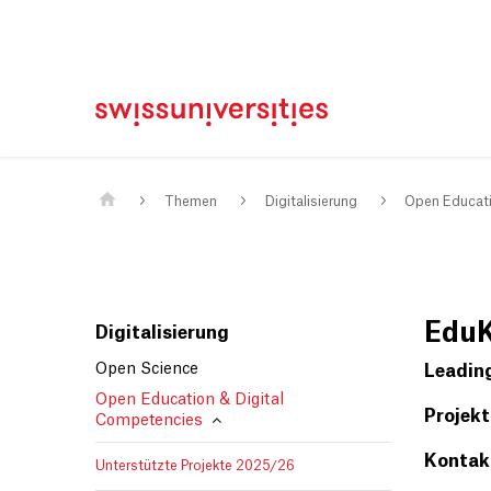
Home
Main Navigation
Inhalt
Kontakt
Sitemap
Metanavigation
Main Content
Themen
Digitalisierung
Open Educati
Edu
Digitalisierung
Open Science
Leadin
Open Education & Digital
Projekt
Competencies
Kontakt
Unterstützte Projekte 2025/26