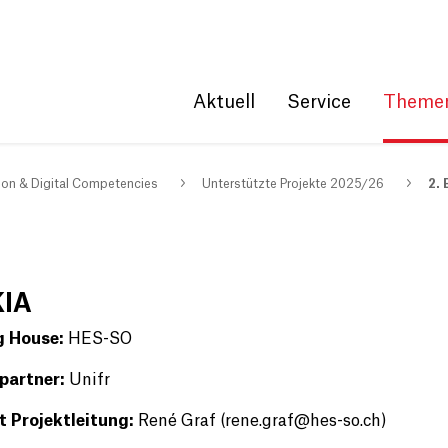
Get convenient version of this site
Hide message
Aktuell
Service
Theme
on & Digital Competencies
Unterstützte Projekte 2025/26
2.
KIA
g House:
HES-SO
partner:
Unifr
 Projektleitung:
René Graf (rene.graf@hes-so.ch)