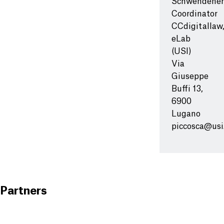
Schwendener
Coordinator
CCdigitallaw
eLab
(USI)
Via
Giuseppe
Buffi 13,
6900
Lugano
piccosca@usi
Partners