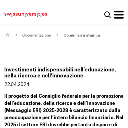
Get convenient version of this site
Casa
Navigazione principale
Hide message
Mostra la
Contenuto
Contatto
Main Content
Mappa del sito
Meta Navigation
Documentazione
Comunicati stampa
Investimenti indispensabili nell’educazione,
nella ricerca e nell’innovazione
22.04.2024
Il progetto del Consiglio federale per la promozione
dell’educazione, della ricerca e dell’innovazione
(Messaggio ERI) 2025-2028 è caratterizzato dalla
preoccupazione per l’intero bilancio finanziario. Nel
2025 il settore ERI dovrebbe pertanto disporre di