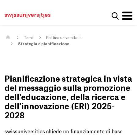
Get convenient version of this site
Casa
Navigazione principale
Hide message
Mostra la
Contenuto
Contatto
Main Content
Mappa del sito
Meta Navigation
Temi
Politica universitaria
Strategia e pianificazione
Pianificazione strategica in vista
del messaggio sulla promozione
dell'educazione, della ricerca e
dell'innovazione (ERI) 2025-
2028
swissuniversities chiede un finanziamento di base