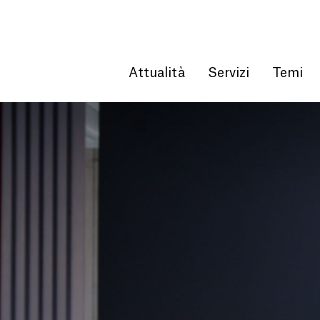
Get convenient version of this site
Hide message
Attualità
Servizi
Temi