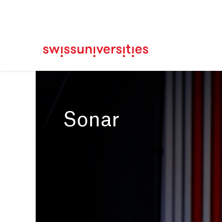
Casa
Navigazione principale
Contenuto
Contatto
Mappa del sito
Meta Navigation
Main Content
Sonar