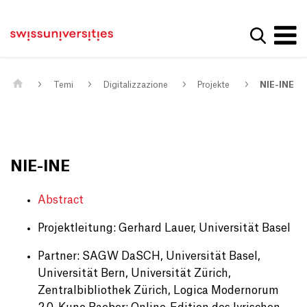
Get convenient version of this site
Casa
Navigazione principale
Hide message
Mostra la
Contenuto
Contatto
Main Content
Mappa del sito
Meta Navigation
Temi
Digitalizzazione
Projekte
NIE-INE
NIE-INE
Abstract
Projektleitung: Gerhard Lauer, Universität Basel
Partner: SAGW DaSCH, Universität Basel,
Universität Bern, Universität Zürich,
Zentralbibliothek Zürich, Logica Modernorum