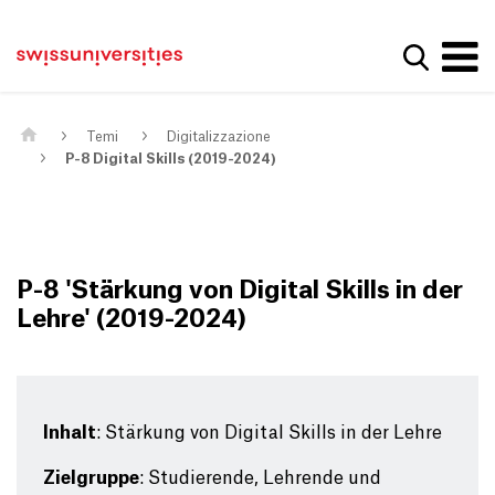
Get convenient version of this site
Casa
Navigazione principale
Hide message
Mostra la
Contenuto
Contatto
Main Content
Mappa del sito
Meta Navigation
Temi
Digitalizzazione
P-8 Digital Skills (2019-2024)
P-8 'Stärkung von Digital Skills in der
Lehre' (2019-2024)
Inhalt
: Stärkung von Digital Skills in der Lehre
Zielgruppe
: Studierende, Lehrende und