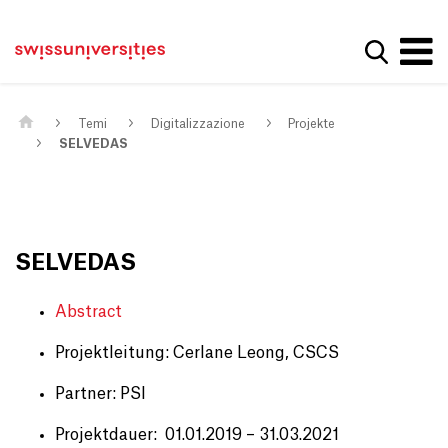
Get convenient version of this site
Casa
Navigazione principale
Hide message
Mostra la
Contenuto
Contatto
Main Content
Mappa del sito
Meta Navigation
Temi
Digitalizzazione
Projekte
SELVEDAS
SELVEDAS
Abstract
Projektleitung: Cerlane Leong, CSCS
Partner: PSI
Projektdauer: 01.01.2019 – 31.03.2021