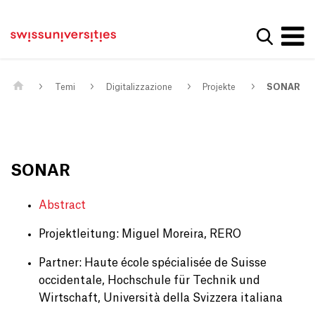
Get convenient version of this site
Casa
Navigazione principale
Hide message
Mostra la
Contenuto
Contatto
Main Content
Mappa del sito
Meta Navigation
Temi
Digitalizzazione
Projekte
SONAR
SONAR
Abstract
Projektleitung: Miguel Moreira, RERO
Partner: Haute école spécialisée de Suisse
occidentale, Hochschule für Technik und
Wirtschaft, Università della Svizzera italiana