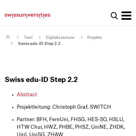
Get convenient version of this site
Casa
Navigazione principale
Hide message
Mostra la
Contenuto
Contatto
Main Content
Mappa del sito
Meta Navigation
Temi
Digitalizzazione
Projekte
Swiss edu-ID Step 2.2
Swiss edu-ID Step 2.2
Abstract
Projektleitung: Christoph Graf, SWITCH
Partner: BFH, FernUni, FHSG, HES-SO, HSLU,
HTW Chur, HWZ, PHBE, PHSZ, UniNE, ZHDK,
Unil, UniSG, ZHAW