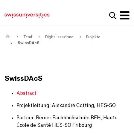
Get convenient version of this site
Casa
Navigazione principale
Hide message
Mostra la
Contenuto
Contatto
Main Content
Mappa del sito
Meta Navigation
Temi
Digitalizzazione
Projekte
SwissDAcS
SwissDAcS
Abstract
Projektleitung: Alexandre Cotting, HES-SO
Partner: Berner Fachhochschule BFH, Haute
École de Santé HES-SO Fribourg