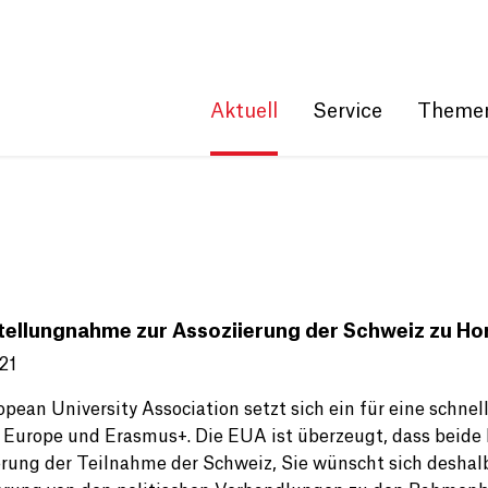
Get convenient version of this site
Hide message
Aktuell
Service
Theme
tellungnahme zur Assoziierung der Schweiz zu H
21
opean University Association setzt sich ein für eine schne
 Europe und Erasmus+. Die EUA ist überzeugt, dass beide P
rung der Teilnahme der Schweiz, Sie wünscht sich deshal