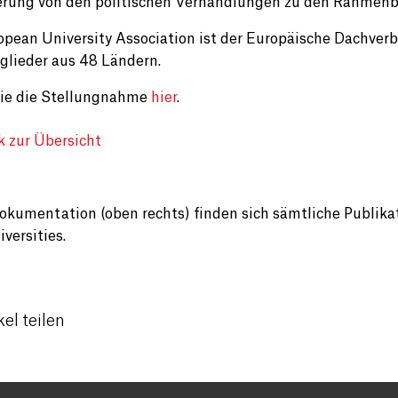
erung von den politischen Verhandlungen zu den Rahme
opean University Association ist der Europäische Dachve
glieder aus 48 Ländern.
ie die Stellungnahme
hier
.
k zur Übersicht
Dokumentation (oben rechts) finden sich sämtliche Publik
versities.
kel teilen