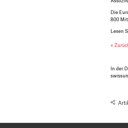
Assozii
Die Eur
800 Mit
Lesen S
« Zurüc
In der 
swissuni
Arti