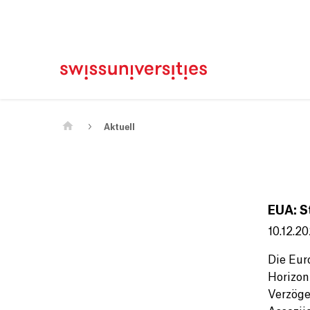
Home
Main Navigation
Inhalt
Kontakt
Sitemap
Metanavigation
Main Content
Aktuell
EUA: S
10.12.20
Die Eur
Horizon
Verzöge