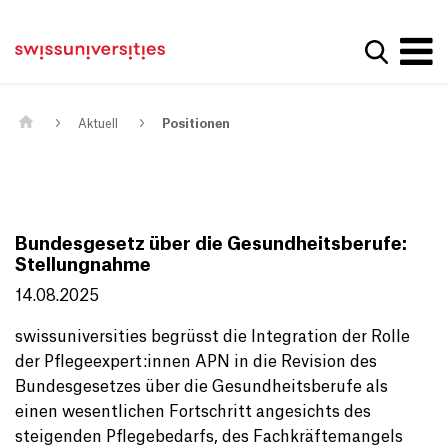
Get convenient version of this site
Home
Main Navigation
Hide message
Suche a
Inhalt
Kontakt
Main Content
Sitemap
Metanavigation
Aktuell
Positionen
Bundesgesetz über die Gesundheitsberufe:
Stellungnahme
14.08.2025
swissuniversities begrüsst die Integration der Rolle
der Pflegeexpert:innen APN in die Revision des
Bundesgesetzes über die Gesundheitsberufe als
einen wesentlichen Fortschritt angesichts des
steigenden Pflegebedarfs, des Fachkräftemangels