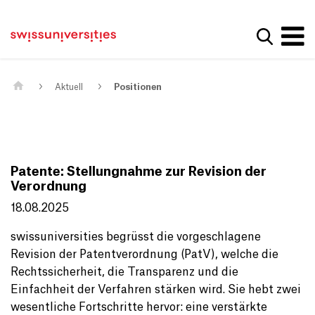
Get convenient version of this site
Home
Main Navigation
Hide message
Suche a
Inhalt
Kontakt
Main Content
Sitemap
Metanavigation
Aktuell
Positionen
Patente: Stellungnahme zur Revision der
Verordnung
18.08.2025
swissuniversities begrüsst die vorgeschlagene
Revision der Patentverordnung (PatV), welche die
Rechtssicherheit, die Transparenz und die
Einfachheit der Verfahren stärken wird. Sie hebt zwei
wesentliche Fortschritte hervor: eine verstärkte