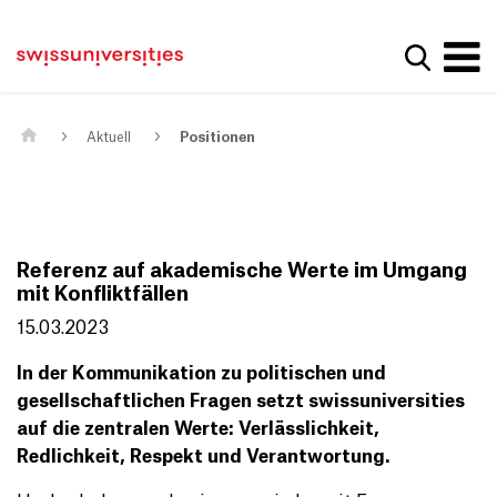
Get convenient version of this site
Home
Main Navigation
Hide message
Suche a
Inhalt
Kontakt
Main Content
Sitemap
Metanavigation
Aktuell
Positionen
Referenz auf akademische Werte im Umgang
mit Konfliktfällen
15.03.2023
In der Kommunikation zu politischen und
gesellschaftlichen Fragen setzt swissuniversities
auf die zentralen Werte: Verlässlichkeit,
Redlichkeit, Respekt und Verantwortung.