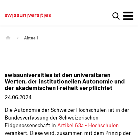
Get convenient version of this site
Home
Main Navigation
Hide message
Suche a
Inhalt
Kontakt
Main Content
Sitemap
Metanavigation
Aktuell
swissuniversities ist den universitären
Werten, der institutionellen Autonomie und
der akademischen Freiheit verpflichtet
24.06.2024
Die Autonomie der Schweizer Hochschulen ist in der
Bundesverfassung der Schweizerischen
Eidgenossenschaft in
Artikel 63a - Hochschulen
verankert. Diese wird, zusammen mit dem Prinzip der